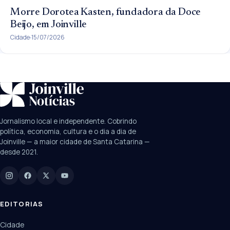
Morre Dorotea Kasten, fundadora da Doce
Beijo, em Joinville
Cidade
15/07/2026
SUGESTÕES:
JEC
Contorno viário
Festival de Dança
Jornalismo local e independente. Cobrindo
Câmara
UPA Sul
política, economia, cultura e o dia a dia de
Joinville — a maior cidade de Santa Catarina —
desde 2021.
Digite para buscar
Manchetes, colunistas e editorias do JN
EDITORIAS
Cidade