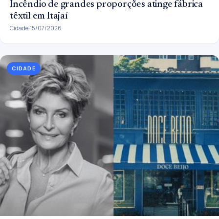
Incêndio de grandes proporções atinge fábrica
têxtil em Itajaí
Cidade
15/07/2026
CIDADE